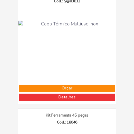
Cod.: $@03832
Orçar
Detalhes
Kit Ferramenta 45 peças
Cod.: 18046