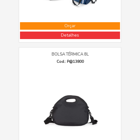
Orçar
Detalhes
BOLSA TÉRMICA 8L
Cod.: P@13800