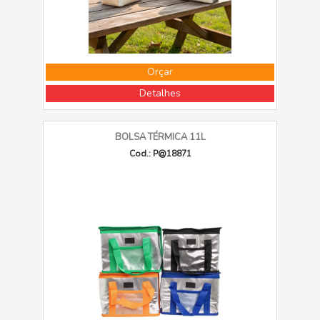
Orçar
Detalhes
BOLSA TÉRMICA 11L
Cod.: P@18871