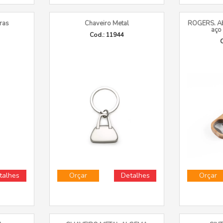
ras
Chaveiro Metal
ROGERS. Ab
aço
Cod.: 11944
C
talhes
Orçar
Detalhes
Orçar