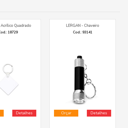
 Acrílico Quadrado
LERGAN - Chaveiro
od.: 18729
Cod.: 93141
Detalhes
Orçar
Detalhes