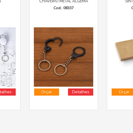
l
CHAVEIRO METAL ALGEMA
SINT
Cod.: 08337
C
talhes
Orçar
Detalhes
Orçar