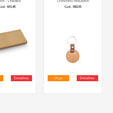
RA - Chaveiro
CHAVEIRO MADEIRA
od.: 93145
Cod.: 08235
Detalhes
Orçar
Detalhes