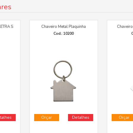
ares
LETRA S
Chaveiro Metal Plaquinha
Chaveiro
Cod.: 10200
C
talhes
Orçar
Detalhes
Orçar