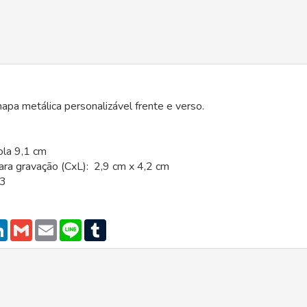
apa metálica personalizável frente e verso.
ola 9,1 cm
ra gravação (CxL): 2,9 cm x 4,2 cm
13
atsApp
LinkedIn
Gmail
Email
Line
Tumblr