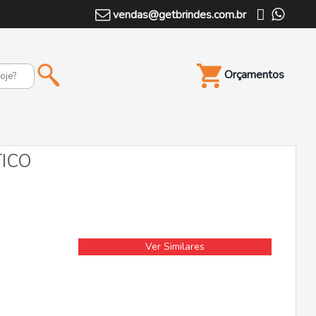
vendas@getbrindes.com.br
Orçamentos
TICO
Ver Similares