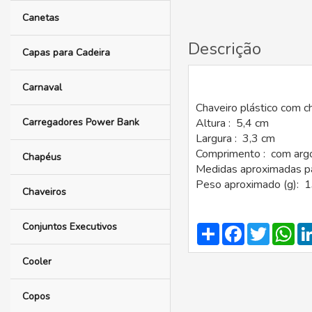
Canetas
Descrição
Capas para Cadeira
Carnaval
Chaveiro plástico com ch
Carregadores Power Bank
Altura : 5,4 cm
Largura : 3,3 cm
Comprimento : com arg
Chapéus
Medidas aproximadas pa
Peso aproximado (g): 
Chaveiros
Conjuntos Executivos
Compartilhar
Facebook
Twitter
Wh
Cooler
Copos