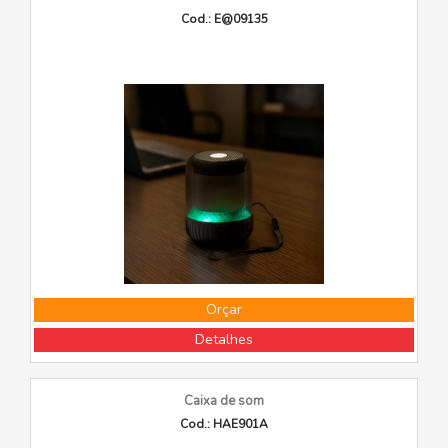
Cod.: E@09135
Orçar
Detalhes
Caixa de som
Cod.: HAE901A