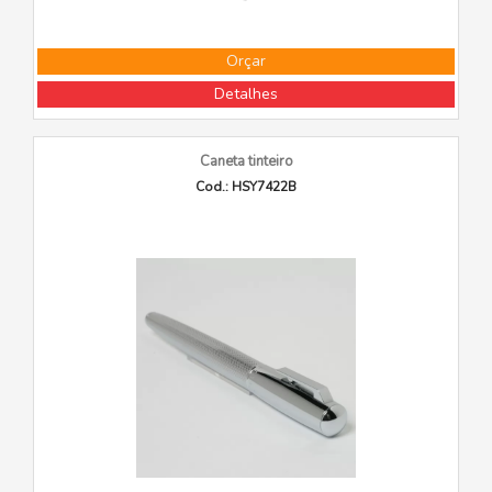
Orçar
Detalhes
Caneta tinteiro
Cod.: HSY7422B