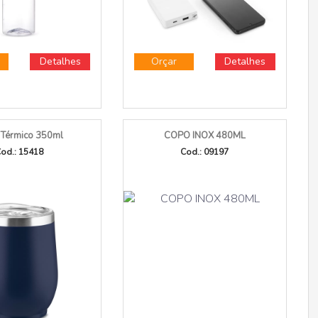
Detalhes
Orçar
Detalhes
Térmico 350ml
COPO INOX 480ML
od.: 15418
Cod.: 09197