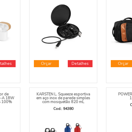
uvido
KIT CABO USB-C COM 3
MOCHILA 
100%
ADAPTADORES
 com
Cod.: 15439
C
h
talhes
Orçar
Detalhes
Orçar