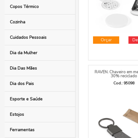
reciclado que perm
Conjuntos Executivos
Cod.: 97187
Cooler
Copos
Copos Térmico
Cozinha
Cuidados Pessoais
Orçar
De
Dia da Mulher
Dia Das Mães
RAVEN. Chaveiro em met
30% reciclado
Dia dos Pais
Cod.: 95098