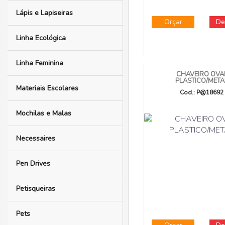
Kit Queijo
Lancheiras
Lanternas e Luminárias
Lápis e Lapiseiras
Orçar
De
Linha Ecológica
Linha Feminina
CHAVEIRO OVA
PLASTICO/META
Materiais Escolares
Cod.: P@18692
Mochilas e Malas
Necessaires