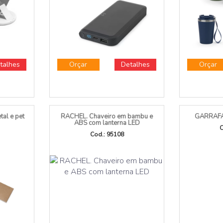
ite
rápido 15W e capacid
m
Cod.: 97214
C
talhes
Orçar
Detalhes
Orçar
al e pet
RACHEL. Chaveiro em bambu e
GARRAFA
ABS com lanterna LED
C
Cod.: 95108