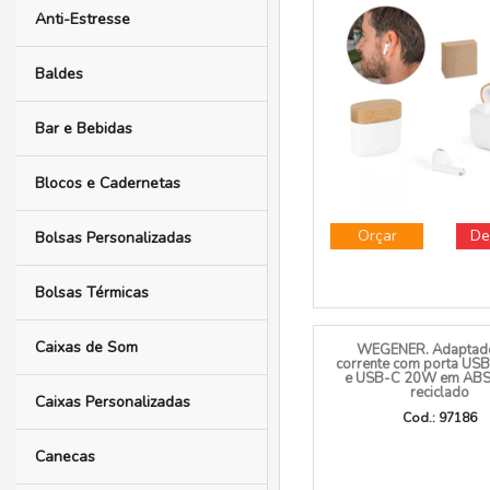
Acessórios para Carros
COBAIN. Fones de o
Acessórios para Celular
wireless em ABS 
reciclado e bambu
autonomia de 5
Agendas 2026
Cod.: 97193
Anti-Estresse
Baldes
Bar e Bebidas
Blocos e Cadernetas
Orçar
De
Bolsas Personalizadas
Bolsas Térmicas