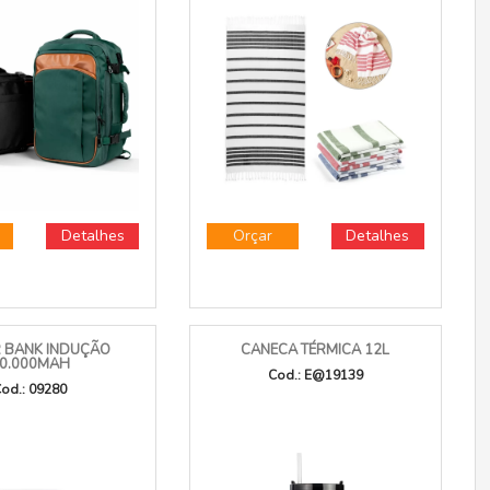
EXPANSÍVEL NYLON
MALLORCA. Toalha de praia em
29L
algodão (70% reciclado) e
poliéster (30% reciclado) (180
od.: 09297
g/m²)
Cod.: 99159
Detalhes
Orçar
Detalhes