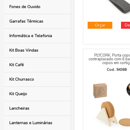
Esporte e Saúde
Estojos
Ferramentas
Fones de Ouvido
Garrafas Térmicas
Orçar
De
Informática e Telefonia
Kit Boas Vindas
PLYCORK. Porta cop
contraplacado com 6 ba
copos em cortiç
Kit Café
Cod.: 94368
Kit Churrasco