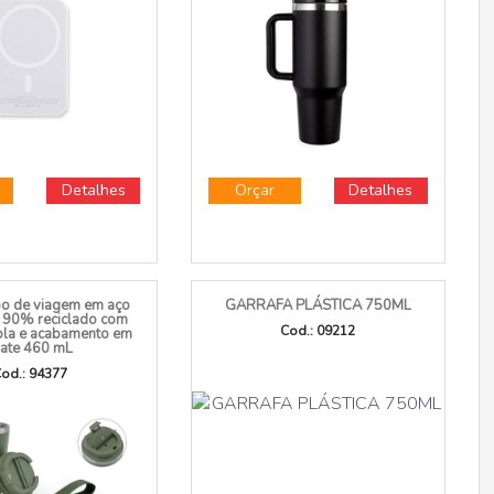
 BANK INDUÇÃO
CANECA TÉRMICA 12L
0.000MAH
Cod.: E@19139
od.: 09280
Detalhes
Orçar
Detalhes
po de viagem em aço
GARRAFA PLÁSTICA 750ML
l 90% reciclado com
Cod.: 09212
pla e acabamento em