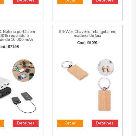
Detalhes
Orçar
Detalhes
. Bateria portáti em
STEWIE. Chaveiro retangular em
00% reciclado e
madeira de faia
ade de 10 000 mAh
Cod.: 95091
od.: 97198