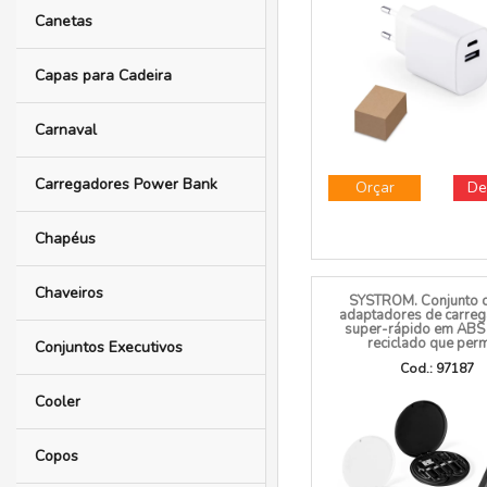
Caixas de Som
WEGENER. Adaptad
corrente com porta U
e USB-C 20W em AB
reciclado
Caixas Personalizadas
Cod.: 97186
Canecas
Canetas
Capas para Cadeira
Carnaval
Carregadores Power Bank
Orçar
De
Chapéus
Chaveiros
SYSTROM. Conjunto 
adaptadores de carre
super-rápido em AB